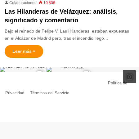
Colaboraciones
10.806
Las Hilanderas de Velázquez: análisis,
significado y comentario
Bajo el reinado de Felipe V, Las Hilanderas, estaban expuestas
en el Alcázar de Madrid pero, tras el incendio llegó…
Leer más »
© Copyright 2026, Todos los derechos reservados |
Política de
Privacidad
|
Términos del Servicio
| Creado por Miguel Ángel Ferreiro
Facebook
X
Pinterest
YouTube
Tumblr
Instagram
Telegram
Buy
Me
a