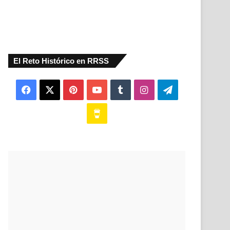
El Reto Histórico en RRSS
Facebook
X
Pinterest
YouTube
Tumblr
Instagram
Telegram
Buy
Me
a
Coffee