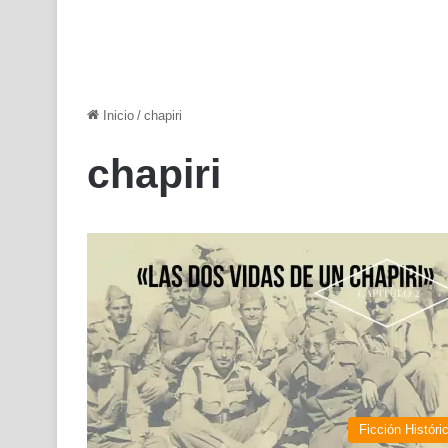
Inicio
/
chapiri
chapiri
Ficción Históri