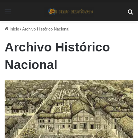
Menú
Bu
Inicio
/
Archivo Histórico Nacional
Archivo Histórico
Nacional