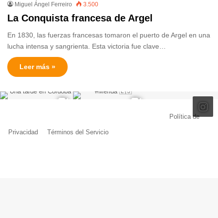
Miguel Ángel Ferreiro
3.500
La Conquista francesa de Argel
En 1830, las fuerzas francesas tomaron el puerto de Argel en una
lucha intensa y sangrienta. Esta victoria fue clave…
Leer más »
© Copyright 2026, Todos los derechos reservados |
Política de
Privacidad
|
Términos del Servicio
| Creado por Miguel Ángel Ferreiro
Facebook
X
Pinterest
YouTube
Tumblr
Instagram
Telegram
Buy
Me
a