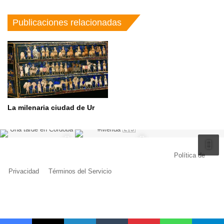
Publicaciones relacionadas
La milenaria ciudad de Ur
© Copyright 2026, Todos los derechos reservados |
Política de
Privacidad
|
Términos del Servicio
| Creado por Miguel Ángel Ferreiro
Facebook
X
Pinterest
YouTube
Tumblr
Instagram
Telegram
Buy
Me