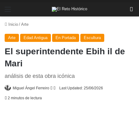
Menú
Bu
Inicio
/
Arte
Arte
Edad Antigua
En Portada
Escultura
El superintendente Ebih il de
Mari
análisis de esta obra icónica
Follow
Send
Miguel Ángel Ferreiro
Last Updated: 25/06/2026
on
an
2 minutos de lectura
X
email