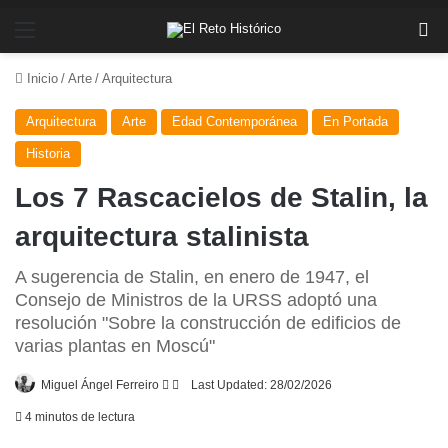
Menú
Bu
Inicio
/
Arte
/
Arquitectura
Arquitectura
Arte
Edad Contemporánea
En Portada
Historia
Los 7 Rascacielos de Stalin, la
arquitectura stalinista
A sugerencia de Stalin, en enero de 1947, el
Consejo de Ministros de la URSS adoptó una
resolución "Sobre la construcción de edificios de
varias plantas en Moscú"
Follow
Send
Miguel Ángel Ferreiro
Last Updated: 28/02/2026
on
an
4 minutos de lectura
X
email