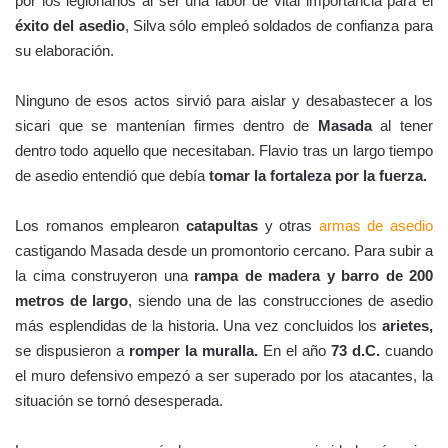
por los legionarios al ser una labor de vital importancia para el
éxito del asedio
, Silva sólo empleó soldados de confianza para
su elaboración.
Ninguno de esos actos sirvió para aislar y desabastecer a los
sicari que se mantenían firmes dentro de
Masada
al tener
dentro todo aquello que necesitaban. Flavio tras un largo tiempo
de asedio entendió que debía
tomar la fortaleza por la fuerza.
Los romanos emplearon
catapultas
y otras
armas de asedio
castigando Masada desde un promontorio cercano. Para subir a
la cima construyeron una
rampa de madera y barro de 200
metros de largo
, siendo una de las construcciones de asedio
más esplendidas de la historia. Una vez concluidos los
arietes,
se dispusieron a
romper la muralla.
En el año
73 d.C.
cuando
el muro defensivo empezó a ser superado por los atacantes, la
situación se tornó desesperada.