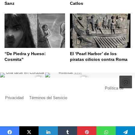
Sanz
Catlos
“De Piedra y Hueso:
El ‘Pearl Harbor’ de los
Cosmita”
piratas cilicios contra Roma
© Copyright 2026, Todos los derechos reservados |
Política de
Privacidad
|
Términos del Servicio
| Creado por Miguel Ángel Ferreiro
Facebook
X
Pinterest
YouTube
Tumblr
Instagram
Telegram
Buy
Me