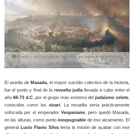
Asedio y destrucción de Jerusalén por parte de los romanos.
Obra de David Roberts.
El asedio de
Masada,
el mayor suicidio colectivo de la historia,
fue el punto y final de la
revuelta judía
llevada a cabo entre el
año
66-73 d.C.
por el grupo más extremo del
judaísmo zelote
,
conocidos como los
sicari
. La revuelta sería prácticamente
sofocada por el emperador
Vespasiano
, pero quedó Masada,
en las alturas, como punto
inexpugnable
de ese alzamiento. El
general
Lucio Flavio Silva
tenía la misión de acabar con ese