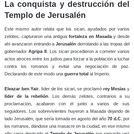
La conquista y destrucción del
Templo de Jerusalén
Este mismo autor relata que los sicari, ayudados por varios
zelotes, capturaron una antigua
fortaleza en Masada
y desde
ahí avanzaron entrando a
Jerusalén
derrotando a las tropas del
gobernador
Agripa II
. Los sicari procedieron a cometer varios
actos atroces entre los judíos para forzar a la población a luchar
contra los romanos y evitar una negociación de paz.
Declarando de este modo una
guerra total
al Imperio.
Eleazar ben Yair
, líder de los sicari, se proclamó
rey Mesías
y
líder de la rebelión
. Los demás zelotes, contrarios a su
proclamación, acabaron con él junto a varios de sus
seguidores. Los sobrevivientes huyeron a Masada dejando de
lado Jerusalén, que sería tomada en agosto del año
70 d.C.
por
los romanos, dándose una masacre en la ciudad, en ese mismo
año sería destruido el
Templo de Jerusalén
por segunda vez