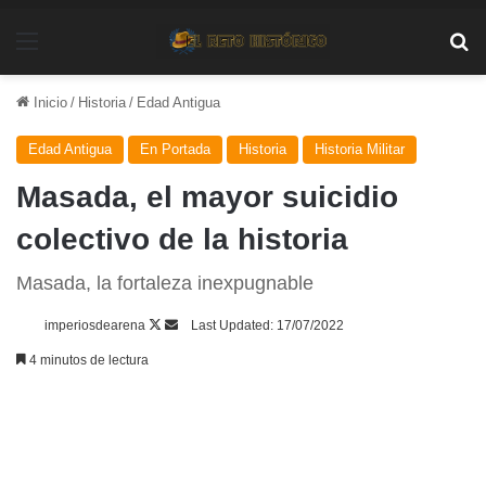
Menú
Bu
Inicio
/
Historia
/
Edad Antigua
Edad Antigua
En Portada
Historia
Historia Militar
Masada, el mayor suicidio
colectivo de la historia
Masada, la fortaleza inexpugnable
Follow
Send
imperiosdearena
Last Updated: 17/07/2022
on
an
4 minutos de lectura
X
email