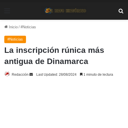
Menú
Bu
Inicio
/
#Noticias
#Noticias
La inscripción rúnica más
antigua de Dinamarca
Send
Redacción
Last Updated: 28/08/2024
1 minuto de lectura
an
email