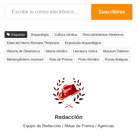
Escribe tu correo electrónico…
Suscribirse
Etiquetas
Arqueología
Cultura nórdica
Descubrimientos Históricos
Edad del Hierro Romana Temprana
Exposición Arqueológica
Historia de Dinamarca
Idioma nórdico
Literatura rúnica
Museum Odense
Møntergårdens museum
Nota de Prensa
Proto-Nórdico
Runas Antiguas
Redacción
Equipo de Redacción / Notas de Prensa / Agencias