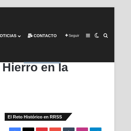
Barra lateral
Switch skin
Buscar por
OTICIAS
CONTACTO
Seguir
ierro en la
El Reto Histórico en RRSS