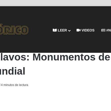
LEER
VIDEOS
#N
 en la Primera Guerra Mundial
lavos: Monumentos de H
ndial
4 minutos de lectura