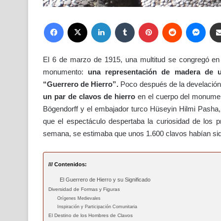
Facebook
X
LinkedIn
Tumblr
Pinterest
Reddit
Mess
El 6 de marzo de 1915, una multitud se congregó en
monumento:
una representación de madera de 
“Guerrero de Hierro”.
Poco después de la develación, 
un par de clavos de hierro
en el cuerpo del monumen
Bögendorff y el embajador turco Hüseyin Hilmi Pasha, 
que el espectáculo despertaba la curiosidad de los pr
semana, se estimaba que unos 1.600 clavos habían si
/// Contenidos:
El Guerrero de Hierro y su Significado
Diversidad de Formas y Figuras
Orígenes Medievales
Inspiración y Participación Comunitaria
El Destino de los Hombres de Clavos