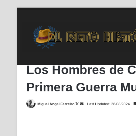
Inicio
/
Arte
/
Los Hombres de Clavos: Monumentos de Hierro
Arte
Edad Contemporánea
En Portada
Historia
Los Hombres de C
Primera Guerra Mu
Follow
Send
Miguel Ángel Ferreiro
Last Updated: 28/08/2024
on
an
X
email