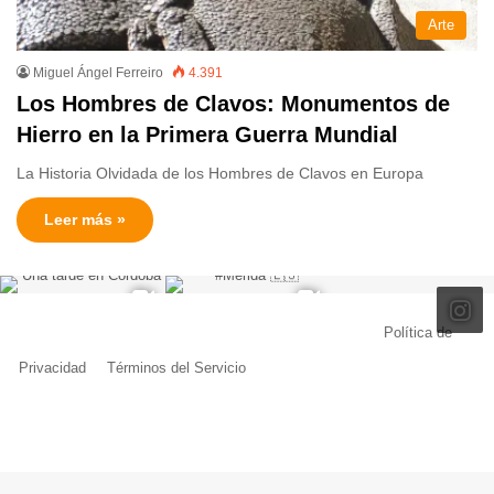
Arte
Miguel Ángel Ferreiro
4.391
Los Hombres de Clavos: Monumentos de
Hierro en la Primera Guerra Mundial
La Historia Olvidada de los Hombres de Clavos en Europa
Leer más »
© Copyright 2026, Todos los derechos reservados |
Política de
Privacidad
|
Términos del Servicio
| Creado por Miguel Ángel Ferreiro
Facebook
X
Pinterest
YouTube
Tumblr
Instagram
Telegram
Buy
Me