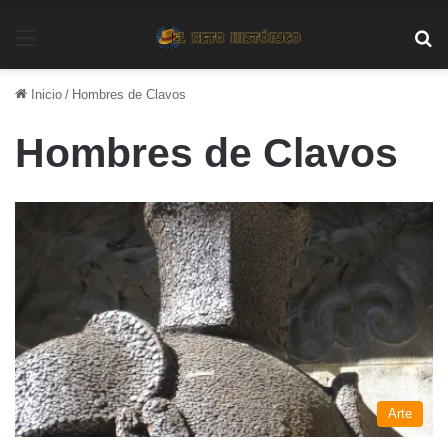
Menú
Bu
Inicio
/
Hombres de Clavos
Hombres de Clavos
Arte