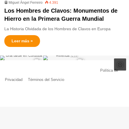
Miguel Ángel Ferreiro
4.391
Los Hombres de Clavos: Monumentos de
Hierro en la Primera Guerra Mundial
La Historia Olvidada de los Hombres de Clavos en Europa
Leer más »
© Copyright 2026, Todos los derechos reservados |
Política de
Privacidad
|
Términos del Servicio
| Creado por Miguel Ángel Ferreiro
Facebook
X
Pinterest
YouTube
Tumblr
Instagram
Telegram
Buy
Me
a