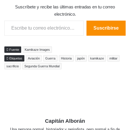
Suscríbete y recibe las últimas entradas en tu correo
electrónico.
Escribe tu correo electrónico…
Suscribirse
Fuente
Kamikaze Images
Etiquetas
Aviación
Guerra
Historia
japón
kamikaze
militar
sacrificio
Segunda Guerra Mundial
Capitán Alborán
Una persona normal, historiador y periodista, pero normal a fin de