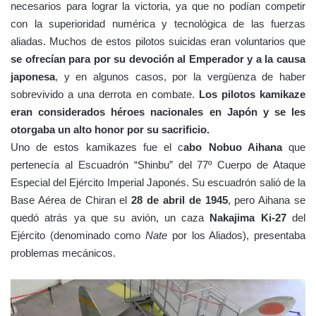
necesarios para lograr la victoria, ya que no podían competir
con la superioridad numérica y tecnológica de las fuerzas
aliadas. Muchos de estos pilotos suicidas eran voluntarios que
se ofrecían para por su devoción al Emperador y a la causa
japonesa
, y en algunos casos, por la vergüenza de haber
sobrevivido a una derrota en combate.
Los pilotos kamikaze
eran considerados héroes nacionales en Japón y se les
otorgaba un alto honor por su sacrificio.
Uno de estos kamikazes fue el c
abo Nobuo Aihana
que
pertenecía al Escuadrón “Shinbu” del 77º Cuerpo de Ataque
Especial del Ejército Imperial Japonés. Su escuadrón salió de la
Base Aérea de Chiran el
28 de abril de 1945
, pero Aihana se
quedó atrás ya que su avión, un caza
Nakajima Ki-27
del
Ejército (denominado como
Nate
por los Aliados), presentaba
problemas mecánicos.