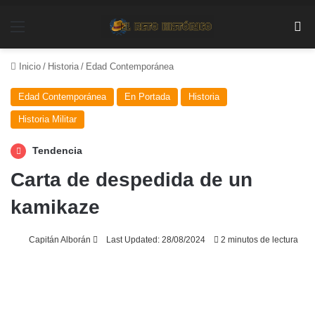
Menú
Bu
Inicio
/
Historia
/
Edad Contemporánea
Edad Contemporánea
En Portada
Historia
Historia Militar
Tendencia
Carta de despedida de un
kamikaze
Send
Capitán Alborán
Last Updated: 28/08/2024
2 minutos de lectura
an
email