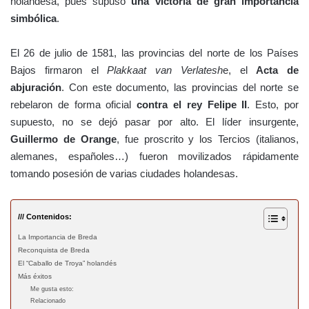
holandesa, pues supuso
una victoria de gran importancia
simbólica
.
El 26 de julio de 1581, las provincias del norte de los Países
Bajos firmaron el
Plakkaat van Verlatesh
e, el
Acta de
abjuración
. Con este documento, las provincias del norte se
rebelaron de forma oficial
contra el rey Felipe II
. Esto, por
supuesto, no se dejó pasar por alto. El líder insurgente,
Guillermo de Orange
, fue proscrito y los Tercios (italianos,
alemanes, españoles…) fueron movilizados rápidamente
tomando posesión de varias ciudades holandesas.
/// Contenidos:
La Importancia de Breda
Reconquista de Breda
El “Caballo de Troya” holandés
Más éxitos
Me gusta esto:
Relacionado