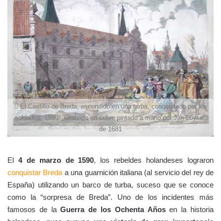
El Castillo de Breda, escondido en una turba, conquistado por los
soldados, 1590”. Grabado en cobre pintado a mano por Jan Luyken
de 1681
El
4 de marzo de 1590
, los rebeldes holandeses lograron
conquistar Breda
a una guarnición italiana (al servicio del rey de
España) utilizando un barco de turba, suceso que se conoce
como la “sorpresa de Breda”. Uno de los incidentes más
famosos de la
Guerra de los Ochenta Años
en la historia