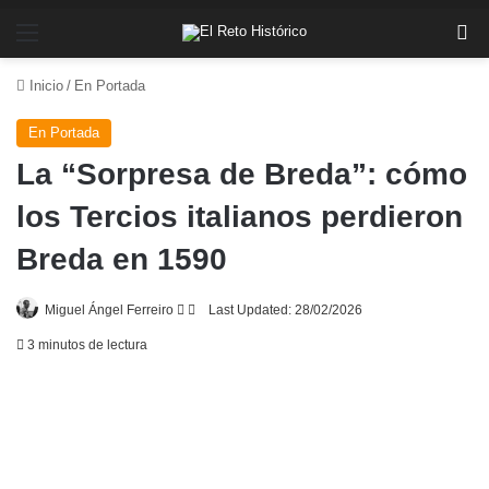
Menú
Bu
Inicio
/
En Portada
En Portada
La “Sorpresa de Breda”: cómo
los Tercios italianos perdieron
Breda en 1590
Follow
Send
Miguel Ángel Ferreiro
Last Updated: 28/02/2026
on
an
3 minutos de lectura
X
email