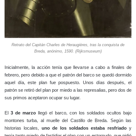
Retrato del Capitán Charles de Heraugières, tras la conquista de
Breda, anónimo, 1590. (Rijksmuseum)
Inicialmente, la acción tenía que llevarse a cabo a finales de
febrero, pero debido a que el patrón del barco se quedó dormido
aquel día, este plan fue pospuesto. Unos días después, el
patrón se retiró del plan por miedo a las represalias, pero dos de
sus primos aceptaron ocupar su lugar.
El
3 de marzo
llegó el barco, con los soldados ocultos bajo
montones turba, al muelle del Castillo de Breda. Según las
historias locales,
uno de los soldados estaba resfriado
y
tenía tanto miedo de fastidiar el plan con un estornudo, que pidió