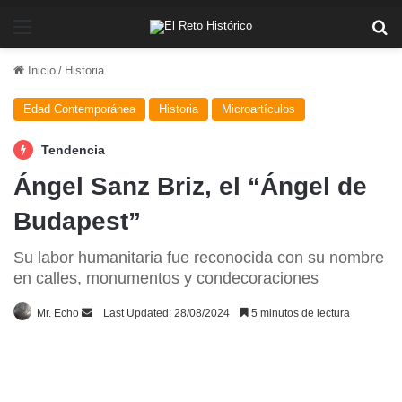
Menú
Bu
Inicio
/
Historia
Edad Contemporánea
Historia
Microartículos
Tendencia
Ángel Sanz Briz, el “Ángel de
Budapest”
Su labor humanitaria fue reconocida con su nombre
en calles, monumentos y condecoraciones
Send
Mr. Echo
Last Updated: 28/08/2024
5 minutos de lectura
an
email