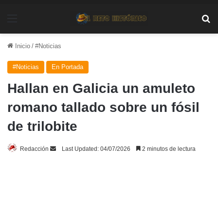
Menú
Bu
Inicio
/
#Noticias
#Noticias
En Portada
Hallan en Galicia un amuleto
romano tallado sobre un fósil
de trilobite
Send
Redacción
Last Updated: 04/07/2026
2 minutos de lectura
an
email