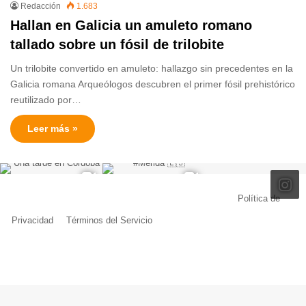
Redacción
1.683
Hallan en Galicia un amuleto romano
tallado sobre un fósil de trilobite
Un trilobite convertido en amuleto: hallazgo sin precedentes en la
Galicia romana Arqueólogos descubren el primer fósil prehistórico
reutilizado por…
Leer más »
© Copyright 2026, Todos los derechos reservados |
Política de
Privacidad
|
Términos del Servicio
| Creado por Miguel Ángel Ferreiro
Facebook
X
Pinterest
YouTube
Tumblr
Instagram
Telegram
Buy
Me