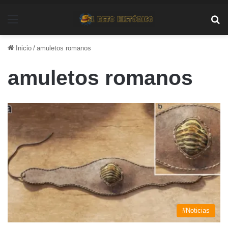
Menú
Bu
Inicio
/
amuletos romanos
amuletos romanos
#Noticias