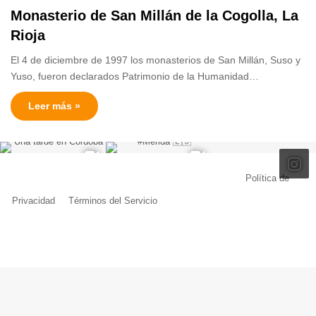
Monasterio de San Millán de la Cogolla, La
Rioja
El 4 de diciembre de 1997 los monasterios de San Millán, Suso y
Yuso, fueron declarados Patrimonio de la Humanidad…
Leer más »
© Copyright 2026, Todos los derechos reservados |
Política de
Privacidad
|
Términos del Servicio
| Creado por Miguel Ángel Ferreiro
Facebook
X
Pinterest
YouTube
Tumblr
Instagram
Telegram
Buy
Me
a