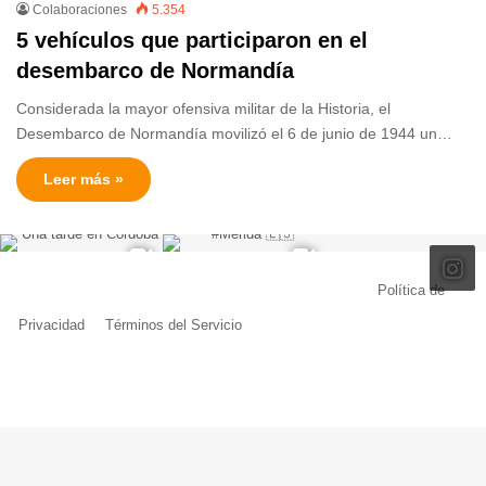
Colaboraciones
5.354
5 vehículos que participaron en el
desembarco de Normandía
Considerada la mayor ofensiva militar de la Historia, el
Desembarco de Normandía movilizó el 6 de junio de 1944 un…
Leer más »
© Copyright 2026, Todos los derechos reservados |
Política de
Privacidad
|
Términos del Servicio
| Creado por Miguel Ángel Ferreiro
Facebook
X
Pinterest
YouTube
Tumblr
Instagram
Telegram
Buy
Me
a