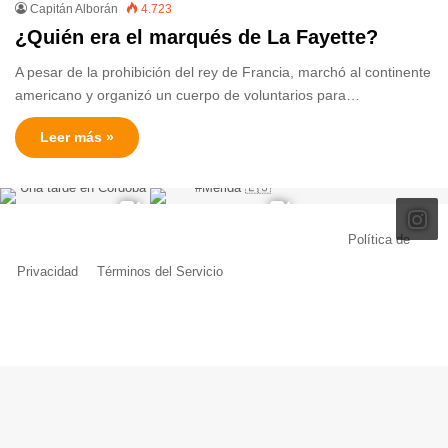
Capitán Alborán
4.723
¿Quién era el marqués de La Fayette?
A pesar de la prohibición del rey de Francia, marchó al continente
americano y organizó un cuerpo de voluntarios para…
Leer más »
© Copyright 2026, Todos los derechos reservados |
Política de
Privacidad
|
Términos del Servicio
| Creado por Miguel Ángel Ferreiro
Facebook
X
Pinterest
YouTube
Tumblr
Instagram
Telegram
Buy
Me
a