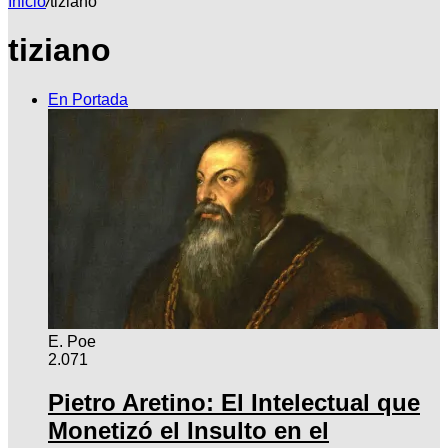
Inicio
/
tiziano
tiziano
por
En Portada
E. Poe
2.071
Pietro Aretino: El Intelectual que
Monetizó el Insulto en el