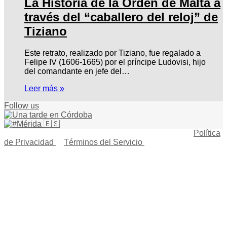
La Historia de la Orden de Malta a
través del “caballero del reloj” de
Tiziano
Este retrato, realizado por Tiziano, fue regalado a
Felipe IV (1606-1665) por el príncipe Ludovisi, hijo
del comandante en jefe del…
Leer más »
Follow us
© Copyright 2026, Todos los derechos reservados |
Política
de Privacidad
|
Términos del Servicio
| Creado por Miguel
Ángel Ferreiro
Facebook
X
Pinterest
YouTube
Tumblr
Instagram
Telegram