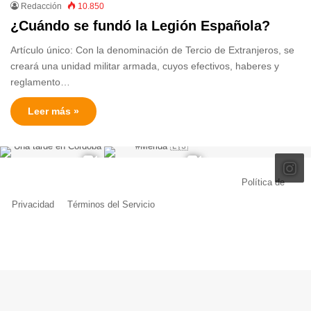
Redacción
10.850
¿Cuándo se fundó la Legión Española?
Artículo único: Con la denominación de Tercio de Extranjeros, se
creará una unidad militar armada, cuyos efectivos, haberes y
reglamento…
Leer más »
© Copyright 2026, Todos los derechos reservados |
Política de
Privacidad
|
Términos del Servicio
| Creado por Miguel Ángel Ferreiro
Facebook
X
Pinterest
YouTube
Tumblr
Instagram
Telegram
Buy
Me
a