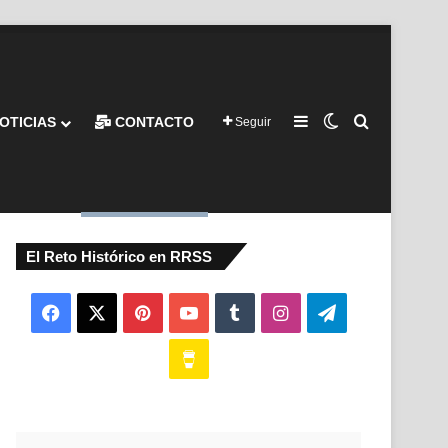
Barra lateral
Switch skin
Buscar por
OTICIAS
CONTACTO
Seguir
El Reto Histórico en RRSS
Facebook
X
Pinterest
YouTube
Tumblr
Instagram
Telegram
Buy
Me
a