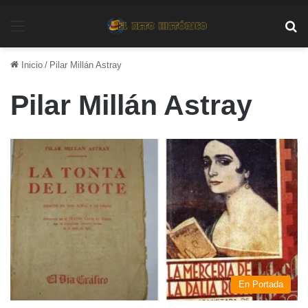
Menú
Bu
Inicio
/
Pilar Millán Astray
Pilar Millán Astray
En Portada