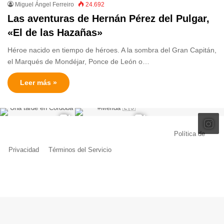
Miguel Ángel Ferreiro
24.692
Las aventuras de Hernán Pérez del Pulgar,
«El de las Hazañas»
Héroe nacido en tiempo de héroes. A la sombra del Gran Capitán,
el Marqués de Mondéjar, Ponce de León o…
Leer más »
© Copyright 2026, Todos los derechos reservados |
Política de
Privacidad
|
Términos del Servicio
| Creado por Miguel Ángel Ferreiro
Facebook
X
Pinterest
YouTube
Tumblr
Instagram
Telegram
Buy
Me
a