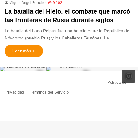
Miguel Ángel Ferreiro
9.102
La batalla del Hielo, el combate que marcó
las fronteras de Rusia durante siglos
La batalla del Lago Peipus fue una batalla entre la República de
Nóvgorod (pueblo Rus) y los Caballeros Teutónes. La…
Leer más »
© Copyright 2026, Todos los derechos reservados |
Política de
Privacidad
|
Términos del Servicio
| Creado por Miguel Ángel Ferreiro
Facebook
X
Pinterest
YouTube
Tumblr
Instagram
Telegram
Buy
Me
a