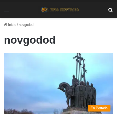
Menú
Bu
Inicio
/
novgodod
novgodod
En Portada