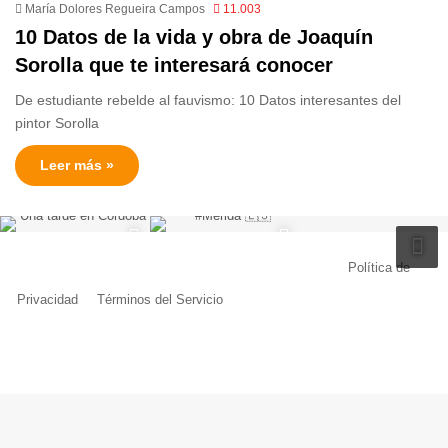
María Dolores Regueira Campos
11.003
10 Datos de la vida y obra de Joaquín
Sorolla que te interesará conocer
De estudiante rebelde al fauvismo: 10 Datos interesantes del
pintor Sorolla
Leer más »
© Copyright 2026, Todos los derechos reservados |
Política de
Privacidad
|
Términos del Servicio
| Creado por Miguel Ángel Ferreiro
Facebook
X
Pinterest
YouTube
Tumblr
Instagram
Telegram
Buy
Me
a