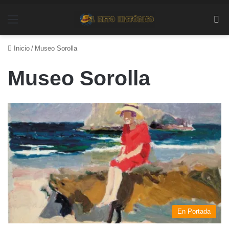
Menú
Bu
Inicio
/
Museo Sorolla
Museo Sorolla
En Portada