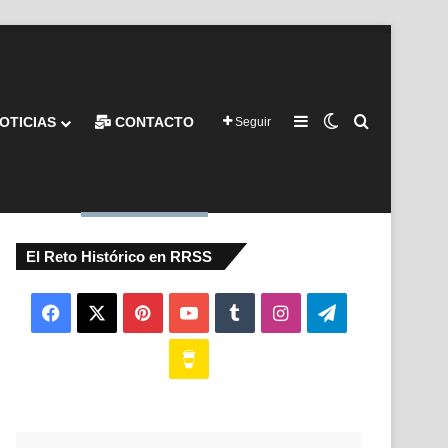
Barra lateral
Switch skin
Buscar por
OTICIAS
CONTACTO
Seguir
El Reto Histórico en RRSS
Facebook
X
Pinterest
YouTube
Tumblr
Instagram
Telegram
Buy
Me
a