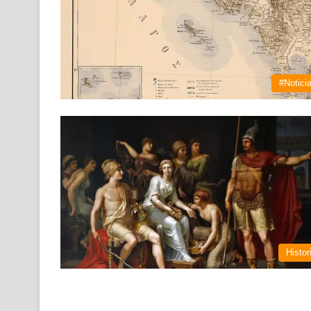
#Notici
Histor