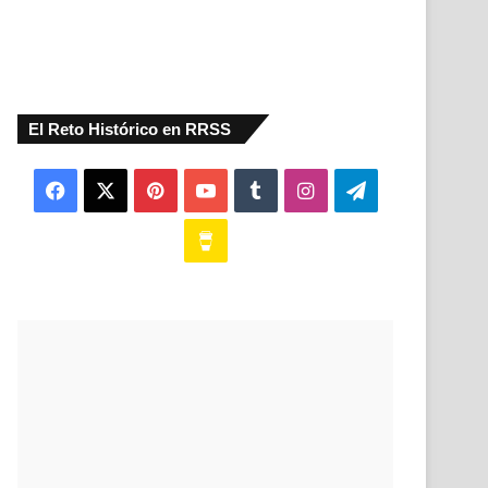
El Reto Histórico en RRSS
Facebook
X
Pinterest
YouTube
Tumblr
Instagram
Telegram
Buy
Me
a
Coffee