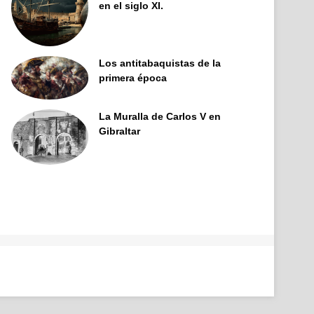
en el siglo XI.
Los antitabaquistas de la
primera época
La Muralla de Carlos V en
Gibraltar
Facebook
X
Pinterest
YouTube
Tumblr
Instagram
Telegram
Buy
Me
a