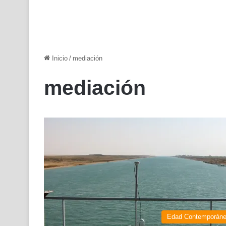
Inicio
/
mediación
mediación
Edad Contemporán