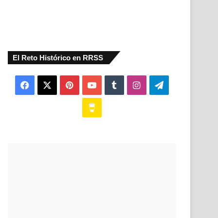
El Reto Histórico en RRSS
Facebook
X
Pinterest
YouTube
Tumblr
Instagram
Telegram
Buy
Me
a
Coffee