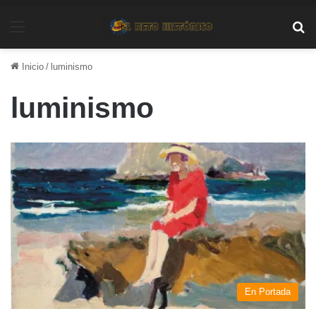
Menú
Bu
Inicio
/
luminismo
luminismo
En Portada