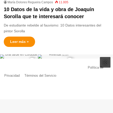
María Dolores Regueira Campos
11.005
10 Datos de la vida y obra de Joaquín
Sorolla que te interesará conocer
De estudiante rebelde al fauvismo: 10 Datos interesantes del
pintor Sorolla
Leer más »
© Copyright 2026, Todos los derechos reservados |
Política de
Privacidad
|
Términos del Servicio
| Creado por Miguel Ángel Ferreiro
Facebook
X
Pinterest
YouTube
Tumblr
Instagram
Telegram
Buy
Me
a