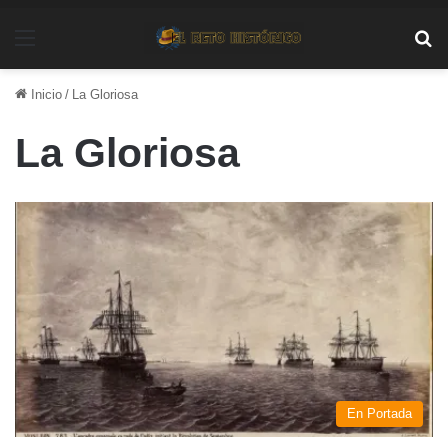
Menú
Bu
Inicio
/
La Gloriosa
La Gloriosa
En Portada