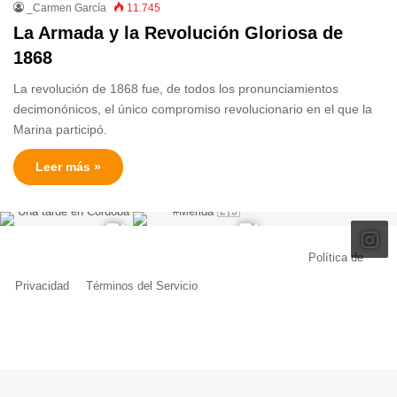
_Carmen García
11.745
La Armada y la Revolución Gloriosa de
1868
La revolución de 1868 fue, de todos los pronunciamientos
decimonónicos, el único compromiso revolucionario en el que la
Marina participó.
Leer más »
© Copyright 2026, Todos los derechos reservados |
Política de
Privacidad
|
Términos del Servicio
| Creado por Miguel Ángel Ferreiro
Facebook
X
Pinterest
YouTube
Tumblr
Instagram
Telegram
Buy
Me