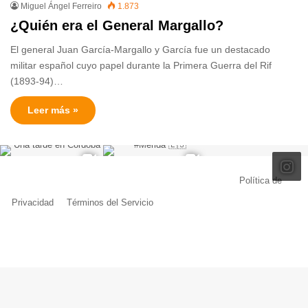
Miguel Ángel Ferreiro
1.873
¿Quién era el General Margallo?
El general Juan García-Margallo y García fue un destacado
militar español cuyo papel durante la Primera Guerra del Rif
(1893-94)…
Leer más »
© Copyright 2026, Todos los derechos reservados |
Política de
Privacidad
|
Términos del Servicio
| Creado por Miguel Ángel Ferreiro
Facebook
X
Pinterest
YouTube
Tumblr
Instagram
Telegram
Buy
Me
a