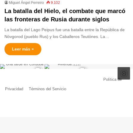
Miguel Ángel Ferreiro
9.102
La batalla del Hielo, el combate que marcó
las fronteras de Rusia durante siglos
La batalla del Lago Peipus fue una batalla entre la República de
Nóvgorod (pueblo Rus) y los Caballeros Teutónes. La…
Leer más »
© Copyright 2026, Todos los derechos reservados |
Política de
Privacidad
|
Términos del Servicio
| Creado por Miguel Ángel Ferreiro
Facebook
X
Pinterest
YouTube
Tumblr
Instagram
Telegram
Buy
Me
a