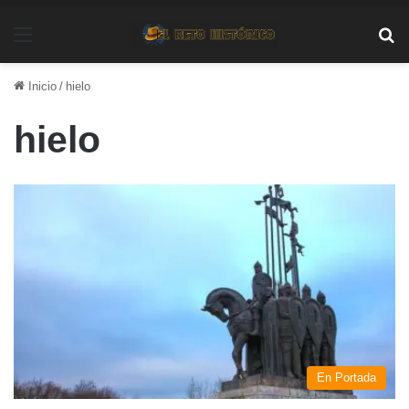
Menú
Bu
Inicio
/
hielo
hielo
En Portada