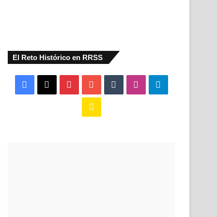
El Reto Histórico en RRSS
Facebook
X
Pinterest
YouTube
Tumblr
Instagram
Telegram
Buy
Me
a
Coffee