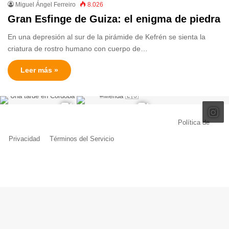
Miguel Ángel Ferreiro
8.026
Gran Esfinge de Guiza: el enigma de piedra
En una depresión al sur de la pirámide de Kefrén se sienta la
criatura de rostro humano con cuerpo de…
Leer más »
© Copyright 2026, Todos los derechos reservados |
Política de
Privacidad
|
Términos del Servicio
| Creado por Miguel Ángel Ferreiro
Facebook
X
Pinterest
YouTube
Tumblr
Instagram
Telegram
Buy
Me
a