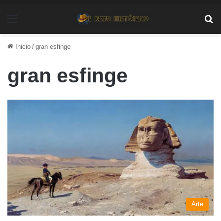
Menú
Bu
Inicio
/
gran esfinge
gran esfinge
Arte