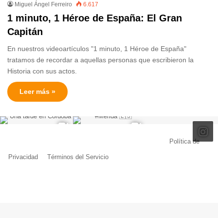
Miguel Ángel Ferreiro
6.617
1 minuto, 1 Héroe de España: El Gran
Capitán
En nuestros videoartículos "1 minuto, 1 Héroe de España"
tratamos de recordar a aquellas personas que escribieron la
Historia con sus actos.
Leer más »
© Copyright 2026, Todos los derechos reservados |
Política de
Privacidad
|
Términos del Servicio
| Creado por Miguel Ángel Ferreiro
Facebook
X
Pinterest
YouTube
Tumblr
Instagram
Telegram
Buy
Me