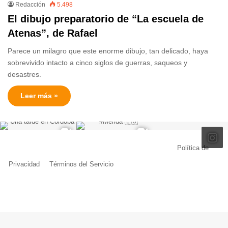
Redacción
5.498
El dibujo preparatorio de “La escuela de
Atenas”, de Rafael
Parece un milagro que este enorme dibujo, tan delicado, haya
sobrevivido intacto a cinco siglos de guerras, saqueos y
desastres.
Leer más »
© Copyright 2026, Todos los derechos reservados |
Política de
Privacidad
|
Términos del Servicio
| Creado por Miguel Ángel Ferreiro
Facebook
X
Pinterest
YouTube
Tumblr
Instagram
Telegram
Buy
Me