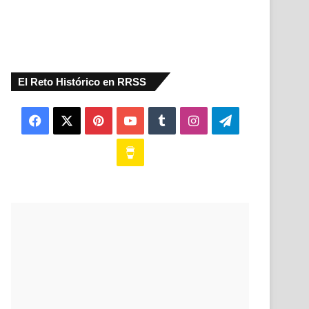
El Reto Histórico en RRSS
Facebook
X
Pinterest
YouTube
Tumblr
Instagram
Telegram
Buy
Me
a
Coffee