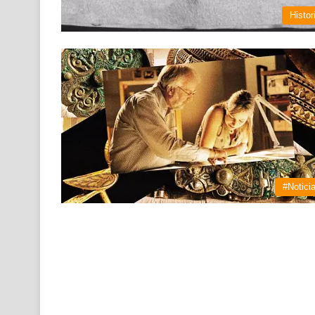
Histor
#Notici