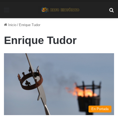
Menú
Bu
Inicio
/
Enrique Tudor
Enrique Tudor
En Portada