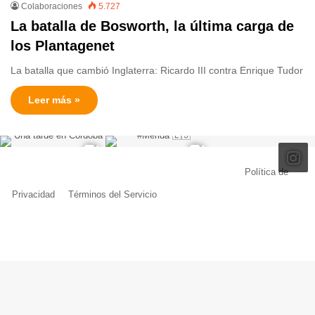
Colaboraciones
5.727
La batalla de Bosworth, la última carga de
los Plantagenet
La batalla que cambió Inglaterra: Ricardo III contra Enrique Tudor
Leer más »
© Copyright 2026, Todos los derechos reservados |
Política de
Privacidad
|
Términos del Servicio
| Creado por Miguel Ángel Ferreiro
Facebook
X
Pinterest
YouTube
Tumblr
Instagram
Telegram
Buy
Me
a