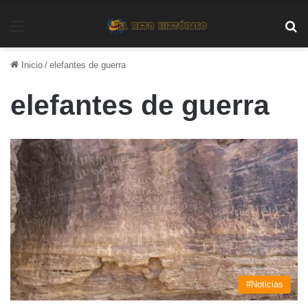
Menú
Bu
Inicio
/
elefantes de guerra
elefantes de guerra
#Noticias