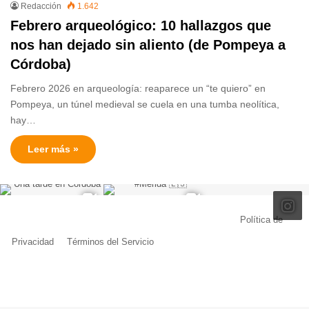
Redacción
1.642
Febrero arqueológico: 10 hallazgos que
nos han dejado sin aliento (de Pompeya a
Córdoba)
Febrero 2026 en arqueología: reaparece un “te quiero” en
Pompeya, un túnel medieval se cuela en una tumba neolítica,
hay…
Leer más »
© Copyright 2026, Todos los derechos reservados |
Política de
Privacidad
|
Términos del Servicio
| Creado por Miguel Ángel Ferreiro
Facebook
X
Pinterest
YouTube
Tumblr
Instagram
Telegram
Buy