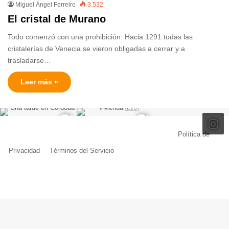
Miguel Ángel Ferreiro
3.532
El cristal de Murano
Todo comenzó con una prohibición. Hacia 1291 todas las
cristalerías de Venecia se vieron obligadas a cerrar y a
trasladarse…
Leer más »
© Copyright 2026, Todos los derechos reservados |
Política de
Privacidad
|
Términos del Servicio
| Creado por Miguel Ángel Ferreiro
Facebook
X
Pinterest
YouTube
Tumblr
Instagram
Telegram
Buy
Me
a