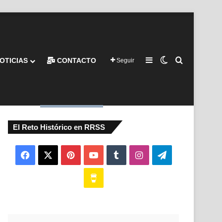
Barra lateral
Switch skin
Buscar por
OTICIAS
CONTACTO
Seguir
El Reto Histórico en RRSS
Facebook
X
Pinterest
YouTube
Tumblr
Instagram
Telegram
Buy
Me
a