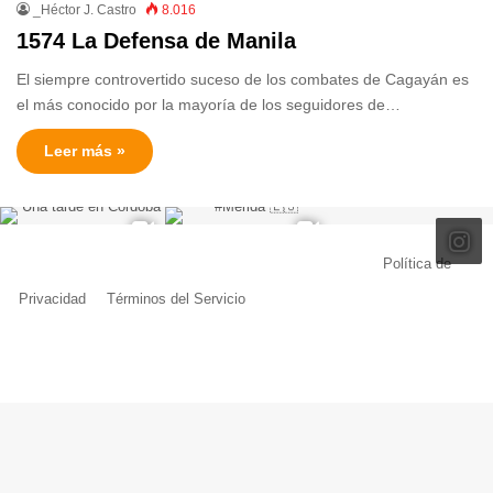
_Héctor J. Castro
8.016
1574 La Defensa de Manila
El siempre controvertido suceso de los combates de Cagayán es
el más conocido por la mayoría de los seguidores de…
Leer más »
© Copyright 2026, Todos los derechos reservados |
Política de
Privacidad
|
Términos del Servicio
| Creado por Miguel Ángel Ferreiro
Facebook
X
Pinterest
YouTube
Tumblr
Instagram
Telegram
Buy
Me
a