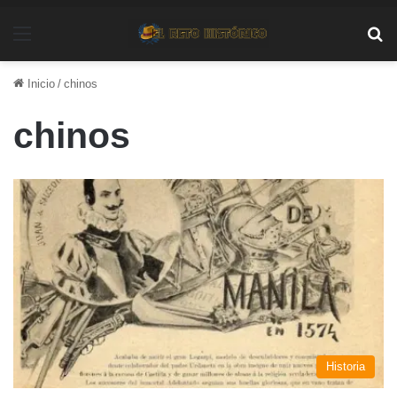
Menú
Bu
Inicio
/
chinos
chinos
Historia