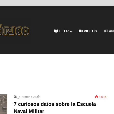
LEER
VIDEOS
#N
_Carmen García
8.016
7 curiosos datos sobre la Escuela
Naval Militar