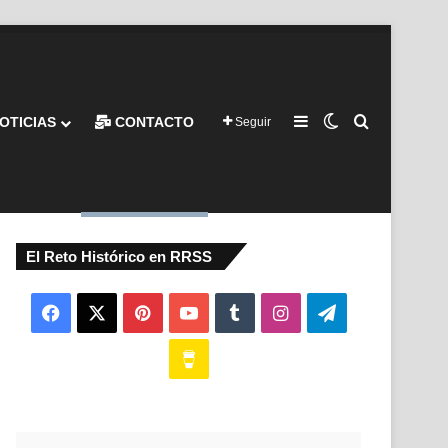
Barra lateral
Switch skin
Buscar por
OTICIAS
CONTACTO
Seguir
El Reto Histórico en RRSS
Facebook
X
Pinterest
YouTube
Tumblr
Instagram
Telegram
Buy
Me
a