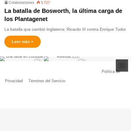
Colaboraciones
5.727
La batalla de Bosworth, la última carga de
los Plantagenet
La batalla que cambió Inglaterra: Ricardo III contra Enrique Tudor
Leer más »
© Copyright 2026, Todos los derechos reservados |
Política de
Privacidad
|
Términos del Servicio
| Creado por Miguel Ángel Ferreiro
Facebook
X
Pinterest
YouTube
Tumblr
Instagram
Telegram
Buy
Me
a