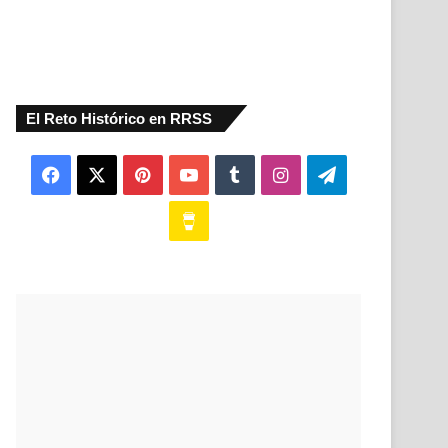
El Reto Histórico en RRSS
Facebook
X
Pinterest
YouTube
Tumblr
Instagram
Telegram
Buy
Me
a
Coffee