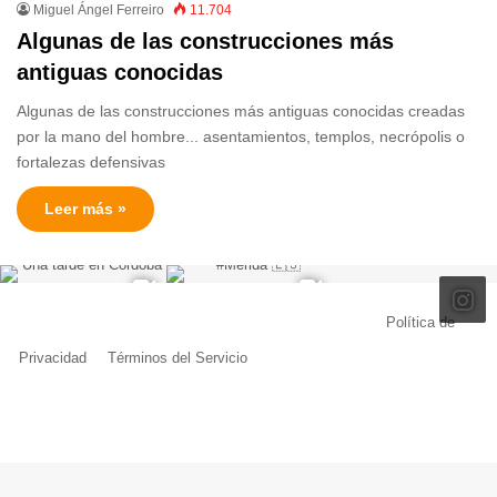
Miguel Ángel Ferreiro
11.704
Algunas de las construcciones más
antiguas conocidas
Algunas de las construcciones más antiguas conocidas creadas
por la mano del hombre... asentamientos, templos, necrópolis o
fortalezas defensivas
Leer más »
© Copyright 2026, Todos los derechos reservados |
Política de
Privacidad
|
Términos del Servicio
| Creado por Miguel Ángel Ferreiro
Facebook
X
Pinterest
YouTube
Tumblr
Instagram
Telegram
Buy
Me