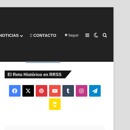
Barra lateral
Switch skin
Buscar por
NOTICIAS
CONTACTO
Seguir
El Reto Histórico en RRSS
Facebook
X
Pinterest
YouTube
Tumblr
Instagram
Telegram
Buy
Me
a