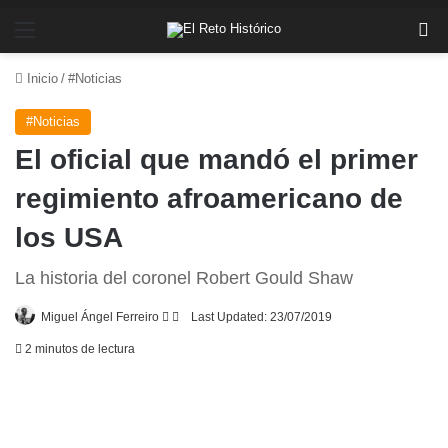
Menú
Bu
Inicio
/
#Noticias
#Noticias
El oficial que mandó el primer
regimiento afroamericano de
los USA
La historia del coronel Robert Gould Shaw
Follow
Send
Miguel Ángel Ferreiro
Last Updated: 23/07/2019
on
an
2 minutos de lectura
X
email