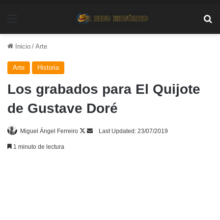
Menú
Bu
Inicio
/
Arte
Arte
Historia
Los grabados para El Quijote
de Gustave Doré
Follow
Send
Miguel Ángel Ferreiro
Last Updated: 23/07/2019
on
an
1 minuto de lectura
X
email